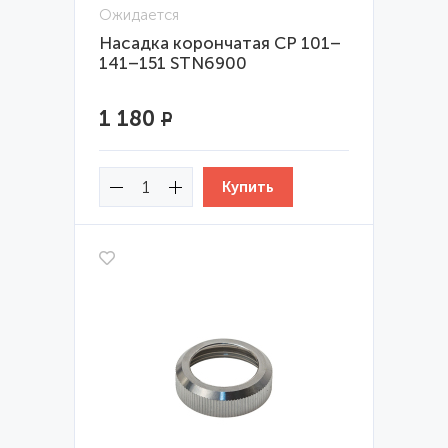
Ожидается
Насадка корончатая CP 101–
141–151 STN6900
1 180
Р