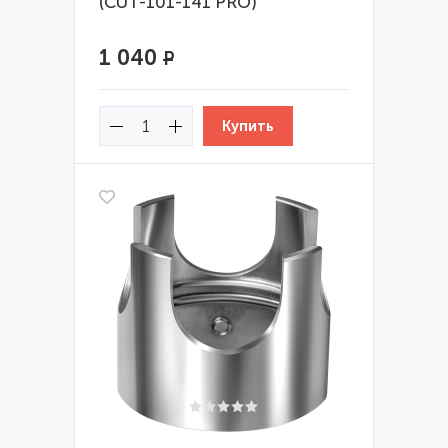
(CUT-101-141 PRO)
1 040
Р