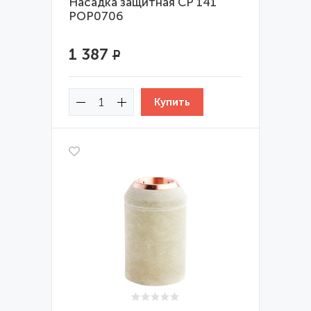
Насадка защитная CP 141
POP0706
1 387
Р