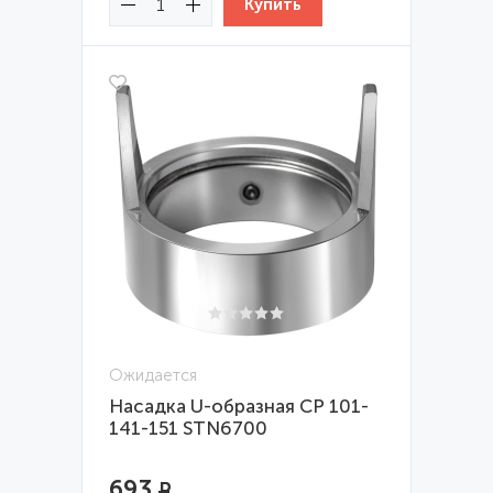
Ожидается
Насадка U-образная CP 101-
141-151 STN6700
693
Р