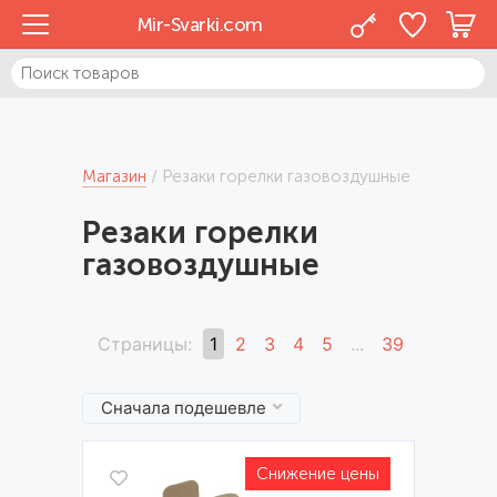
Mir-Svarki.com
Магазин
Резаки горелки газовоздушные
Резаки горелки
газовоздушные
Страницы:
1
2
3
4
5
...
39
Сначала подешевле
Снижение цены