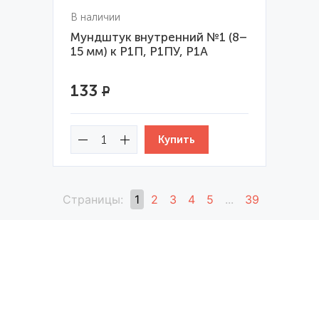
В наличии
Мундштук внутренний №1 (8–
15 мм) к Р1П, Р1ПУ, Р1А
133
Р
Страницы:
1
2
3
4
5
...
39