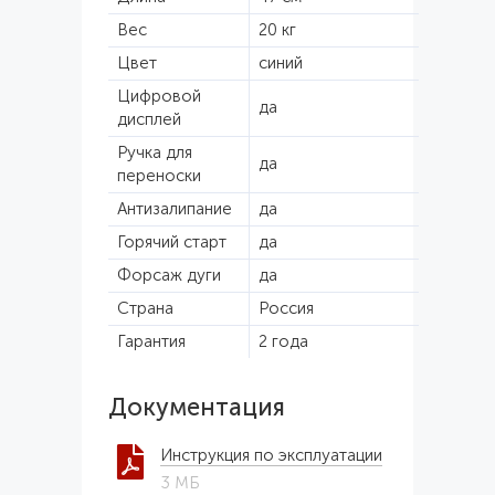
Вес
20 кг
Цвет
синий
Цифровой
да
дисплей
Ручка для
да
переноски
Антизалипание
да
Горячий старт
да
Форсаж дуги
да
Страна
Россия
Гарантия
2 года
Документация
Инструкция по эксплуатации
3 МБ