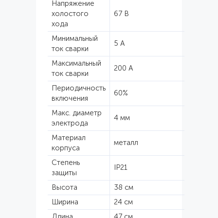
Напряжение
холостого
67 В
хода
Минимальный
5 А
ток сварки
Максимальный
200 А
ток сварки
Периодичность
60%
включения
Макс. диаметр
4 мм
электрода
Материал
металл
корпуса
Степень
IP21
защиты
Высота
38 см
Ширина
24 см
Длина
47 см