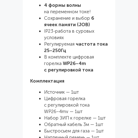
4 формы волны
на переменном токе!
Сохранение и выбор
6
ячеек памяти (JOB)
IP23-работа в суровых
условиях
Регулируемая
частота тока
25−250Гц
В комплекте цифровая
горелка
WP26−4m
с регулировкой тока
Комплектация
Источник — 1шт
Цифровая горелка
с регулировкой тока
WP26−4mv — 1шт
Набор ЗИП к горелке — 1шт
Обратный кабель 3м — 1шт
Быстросьем для газа — 1шт
Наплечный ремень — 1шт