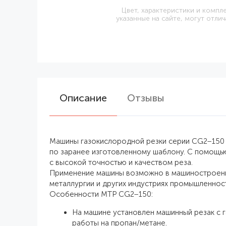
Цвет, характеристики и компл
указанные на сайте, могут отлич
Описание
Отзывы
Машины газокислородной резки серии CG2−150 п
по заранее изготовленному шаблону. С помощь
с высокой точностью и качеством реза.
Применение машины возможно в машиностроении
металлургии и других индустриях промышленност
Особенности МТР CG2−150:
На машине установлен машинный резак с 
работы на пропан/метане.