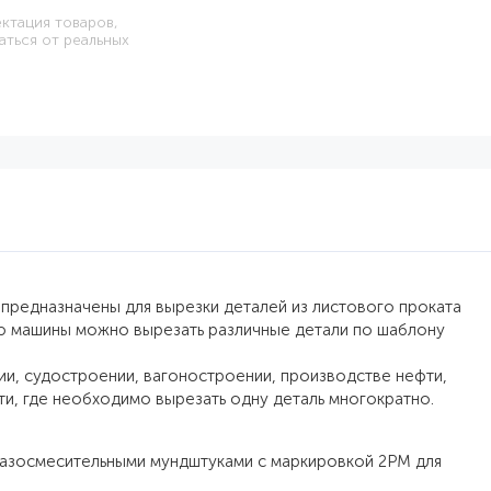
ектация товаров,
аться от реальных
редназначены для вырезки деталей из листового проката
ю машины можно вырезать различные детали по шаблону
, судостроении, вагоностроении, производстве нефти,
и, где необходимо вырезать одну деталь многократно.
газосмесительными мундштуками с маркировкой 2PM для